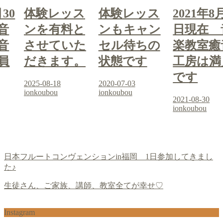
月30
体験レッス
体験レッス
2021年8
音
ンを有料と
ンもキャン
日現在 
音
させていた
セル待ちの
楽教室癒
員
だきます。
状態です
工房は満
です
2025-08-18
2020-07-03
ionkoubou
ionkoubou
2021-08-30
ionkoubou
日本フルートコンヴェンションin福岡 1日参加してきまし
た♪
生徒さん、ご家族、講師、教室全てが幸せ♡
Instagram