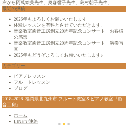
左から阿萬絵美先生、奥森響子先生、島村朝子先生、
最近の投稿
2026年もよろしくお願いいたします
体験レッスンを有料とさせていただきます。
音楽教室癒音工房創立20周年記念コンサート お客様
の感想
音楽教室癒音工房創立20周年記念コンサート 演奏写
真
2025年もどうぞよろしくお願いいたします♪
カテゴリー
ピアノレッスン
フルートレッスン
ブログ
2018–2026 福岡県北九州市 フルート教室＆ピアノ教室『癒
音工房』
ホーム
LINEで連絡