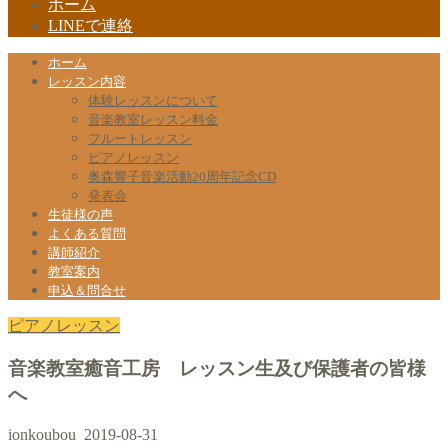
ホーム
LINEで連絡
ホーム
レッスン内容
体験レッスンについて
音楽教室レッスン料金
フルートレッスン
ピアノレッスン
奥森響子音楽活動20周年記念CD
発表会
生徒様の声
よくある質問
講師紹介
教室案内
申込＆問合せ
ピアノレッスン
音楽教室癒音工房 レッスン生及び保護者の皆様
へ
ionkoubou
2019-08-31