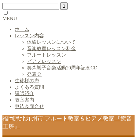
MENU
ホーム
レッスン内容
体験レッスンについて
音楽教室レッスン料金
フルートレッスン
ピアノレッスン
奥森響子音楽活動20周年記念CD
発表会
生徒様の声
よくある質問
講師紹介
教室案内
申込＆問合せ
福岡県北九州市 フルート教室＆ピアノ教室『癒音
工房』