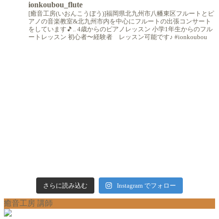
ionkoubou_flute
[癒音工房(いおんこうぼう)]福岡県北九州市八幡東区フルートとピ
アノの音楽教室&北九州市内を中心にフルートの出張コンサート
をしています🎵..
4歳からのピアノレッスン
小学1年生からのフル
ートレッスン
初心者〜経験者 レッスン可能です♪
#ionkoubou
さらに読み込む
Instagram でフォロー
癒音工房 講師