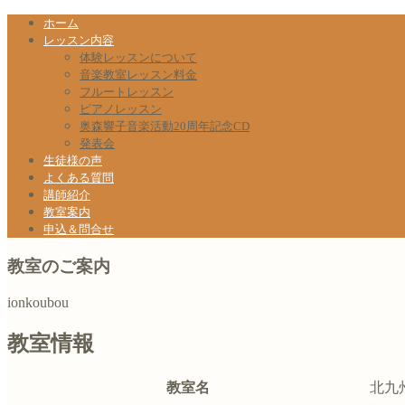
ホーム
レッスン内容
体験レッスンについて
音楽教室レッスン料金
フルートレッスン
ピアノレッスン
奥森響子音楽活動20周年記念CD
発表会
生徒様の声
よくある質問
講師紹介
教室案内
申込＆問合せ
教室のご案内
ionkoubou
教室情報
教室名
北九