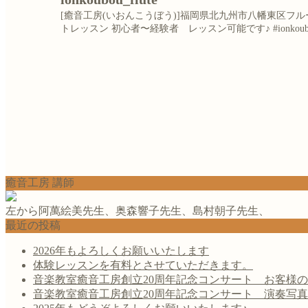
[癒音工房(いおんこうぼう)]福岡県北九州市八幡東区
トレッスン
初心者〜経験者 レッスン可能です♪
#ionkou
癒音工房 講師
左から阿萬絵美先生、奥森響子先生、島村朝子先生、
最近の投稿
2026年もよろしくお願いいたします
体験レッスンを有料とさせていただきます。
音楽教室癒音工房創立20周年記念コンサート お客様
音楽教室癒音工房創立20周年記念コンサート 演奏写真