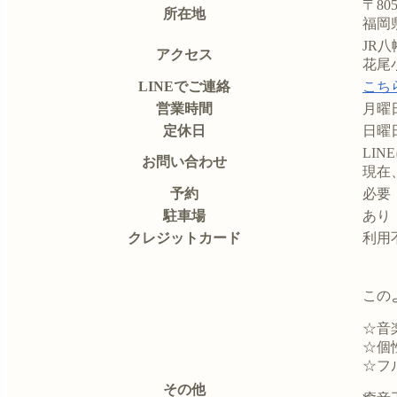
〒805
所在地
福岡
JR
アクセス
花尾
LINEでご連絡
こち
営業時間
月曜
定休日
日曜
LI
お問い合わせ
現在
予約
必要
駐車場
あり
クレジットカード
利用
この
☆音
☆個
☆フ
その他