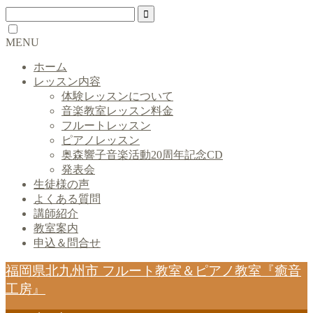
MENU
ホーム
レッスン内容
体験レッスンについて
音楽教室レッスン料金
フルートレッスン
ピアノレッスン
奥森響子音楽活動20周年記念CD
発表会
生徒様の声
よくある質問
講師紹介
教室案内
申込＆問合せ
福岡県北九州市 フルート教室＆ピアノ教室『癒音
工房』