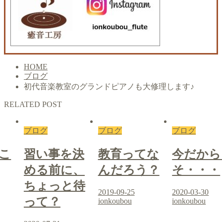
HOME
ブログ
初代音楽教室のグランドピアノも大修理します♪
RELATED POST
ブログ
ブログ
ブログ
こ
習い事を決
教育ってな
今だから
める前に、
んだろう？
そ・・・
ちょっと待
2019-09-25
2020-03-30
って？
ionkoubou
ionkoubou