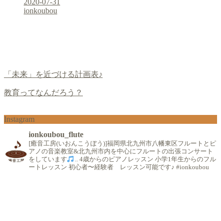
2020-07-31
ionkoubou
「未来」を近づける計画表♪
教育ってなんだろう？
Instagram
ionkoubou_flute
[癒音工房(いおんこうぼう)]福岡県北九州市八幡東区フルートとピ
アノの音楽教室&北九州市内を中心にフルートの出張コンサート
をしています
..
4歳からのピアノレッスン
小学1年生からのフル
ートレッスン
初心者〜経験者 レッスン可能です♪
#ionkoubou