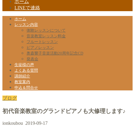
ホーム
LINEで連絡
ホーム
レッスン内容
体験レッスンについて
音楽教室レッスン料金
フルートレッスン
ピアノレッスン
奥森響子音楽活動20周年記念CD
発表会
生徒様の声
よくある質問
講師紹介
教室案内
申込＆問合せ
ブログ
初代音楽教室のグランドピアノも大修理します♪
ionkoubou
2019-09-17