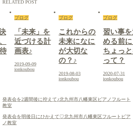
RELATED POST
ブログ
ブログ
ブログ
決
「未来」を
これからの
習い事を
、
近づける計
未来になに
める前に
待
画表♪
が大切な
ちょっと
の？♪
って？
2019-09-09
ionkoubou
2019-08-03
2020-07-31
ionkoubou
ionkoubou
発表会を2週間後に控えて♪北九州市八幡東区ピアノフルート
教室
発表会を明後日にひかえて♡北九州市八幡東区フルートピア
ノ教室