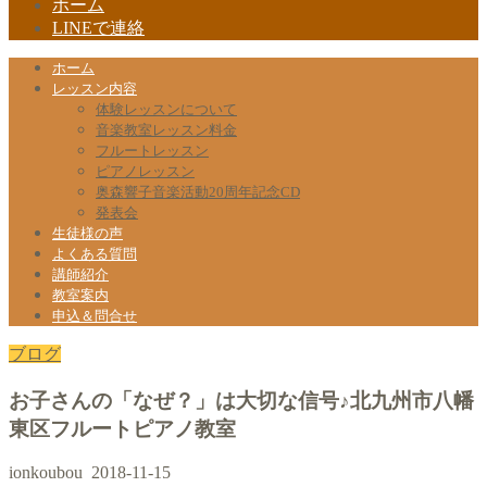
ホーム
LINEで連絡
ホーム
レッスン内容
体験レッスンについて
音楽教室レッスン料金
フルートレッスン
ピアノレッスン
奥森響子音楽活動20周年記念CD
発表会
生徒様の声
よくある質問
講師紹介
教室案内
申込＆問合せ
ブログ
お子さんの「なぜ？」は大切な信号♪北九州市八幡
東区フルートピアノ教室
ionkoubou
2018-11-15