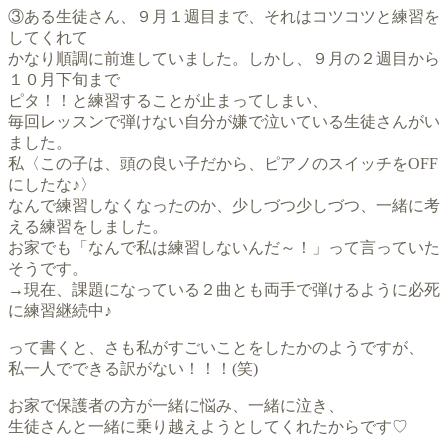
③ある生徒さん、９月１週目まで、それはコツコツと練習を
してくれて
かなり順調に前進していました。しかし、９月の２週目から
１０月下旬まで
ピタ！！と練習することが止まってしまい、
毎回レッスンで弾けない自分が嫌で泣いている生徒さんがい
ました。
私〈この子は、頭の良い子だから、ピアノのスイッチをOFF
にしたな♪〉
なんで練習しなくなったのか、少しづつ少しづつ、一緒に考
える練習をしました。
お家でも「なんで私は練習しないんだ～！」って言っていた
そうです。
→現在、課題になっている２曲とも両手で弾けるように必死
に練習継続中♪
って書くと、さも私がすごいことをしたかのようですが、
私一人でできる訳がない！！！(笑)
お家で保護者の方が一緒に悩み、一緒に泣き、
生徒さんと一緒に乗り越えようとしてくれたからです♡