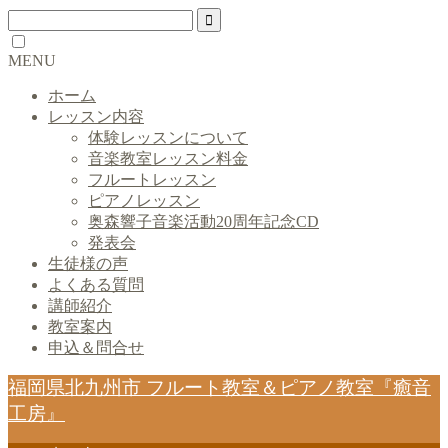
MENU
ホーム
レッスン内容
体験レッスンについて
音楽教室レッスン料金
フルートレッスン
ピアノレッスン
奥森響子音楽活動20周年記念CD
発表会
生徒様の声
よくある質問
講師紹介
教室案内
申込＆問合せ
福岡県北九州市 フルート教室＆ピアノ教室『癒音
工房』