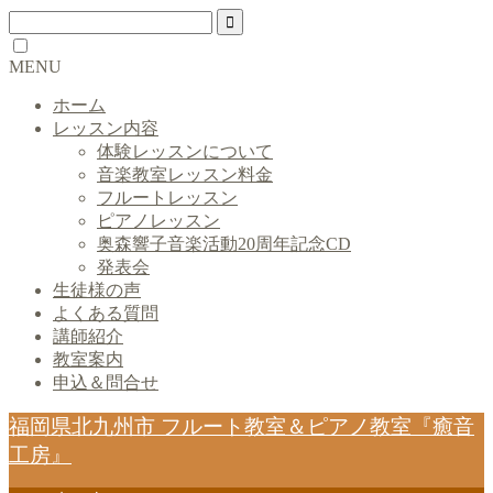
MENU
ホーム
レッスン内容
体験レッスンについて
音楽教室レッスン料金
フルートレッスン
ピアノレッスン
奥森響子音楽活動20周年記念CD
発表会
生徒様の声
よくある質問
講師紹介
教室案内
申込＆問合せ
福岡県北九州市 フルート教室＆ピアノ教室『癒音
工房』