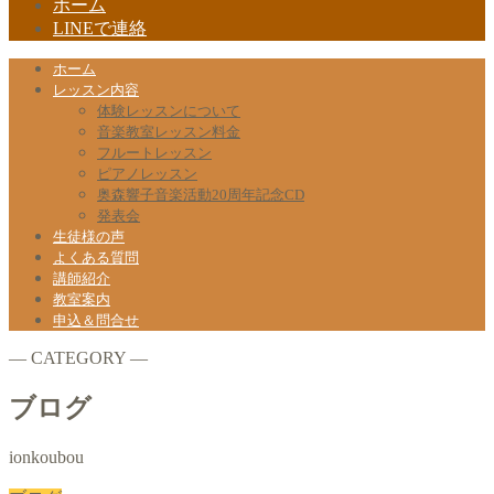
ホーム
LINEで連絡
ホーム
レッスン内容
体験レッスンについて
音楽教室レッスン料金
フルートレッスン
ピアノレッスン
奥森響子音楽活動20周年記念CD
発表会
生徒様の声
よくある質問
講師紹介
教室案内
申込＆問合せ
― CATEGORY ―
ブログ
ionkoubou