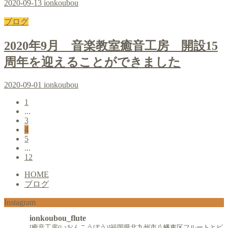
2020-09-13
ionkoubou
ブログ
2020年9月 音楽教室癒音工房 開設15
周年を迎えることができました
2020-09-01
ionkoubou
1
...
3
4
5
...
12
HOME
ブログ
Instagram
ionkoubou_flute
[癒音工房(いおんこうぼう)]福岡県北九州市八幡東区フルートとピ