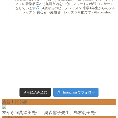
アノの音楽教室&北九州市内を中心にフルートの出張コンサート
をしています
..
4歳からのピアノレッスン
小学1年生からのフル
ートレッスン
初心者〜経験者 レッスン可能です♪
#ionkoubou
さらに読み込む
Instagram でフォロー
癒音工房 講師
左から阿萬絵美先生、奥森響子先生、島村朝子先生、