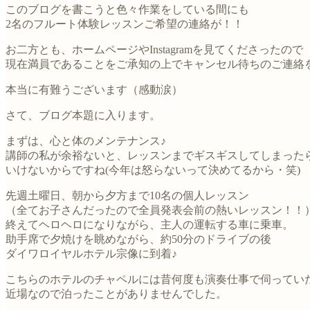
このブログを書こうと色々作業をしている間にも
2名のフルート体験レッスンご希望の連絡が！！
お二方とも、ホームページやInstagramを見てくださったので
現在満員であることをご承知の上でキャンセル待ちのご連絡
本当に有難うございます（感動涙）
さて、ブログ本題に入ります。
まずは、心と体のメンテナンス♪
講師の私が余裕ないと、レッスンまでギスギスしてしまった
いけないからですね(今年は怒らないって決めてるから・笑)
先週土曜日、朝から夕方まで10名の個人レッスン
（全てお子さんだったので全員発表会前の熱いレッスン！！
終えてヘロヘロになりながら、主人の運転する車に乗車。
助手席で夕焼けを眺めながら、約50分のドライブの後
ダイワロイヤルホテル宗像に到着♪
こちらのホテルのチャペルには昔何度も演奏仕事で伺ってい
近場なので泊ったことがありませんでした。