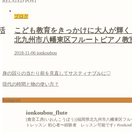
RELATED POST
ブログ
活
こども教育をきっかけに大人が輝く
北九州市八幡東区フルートピアノ教
2018-11-06
ionkoubou
身の回りの当たり前を見直してサスティナブルに♡
現代の時間と物の使い方？
Instagram
ionkoubou_flute
[癒音工房(いおんこうぼう)]福岡県北九州市八幡東区
トレッスン
初心者〜経験者 レッスン可能です♪
#ionkou