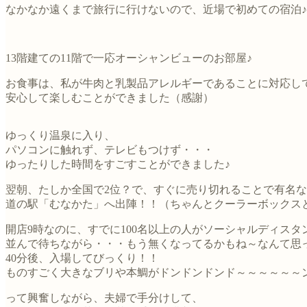
なかなか遠くまで旅行に行けないので、近場で初めての宿泊♪
13階建ての11階で一応オーシャンビューのお部屋♪
お食事は、私が牛肉と乳製品アレルギーであることに対応し
安心して楽しむことができました（感謝）
ゆっくり温泉に入り、
パソコンに触れず、テレビもつけず・・・
ゆったりした時間をすごすことができました♪
翌朝、たしか全国で2位？で、すぐに売り切れることで有名な
道の駅「むなかた」へ出陣！！（ちゃんとクーラーボックス
開店9時なのに、すでに100名以上の人がソーシャルディスタ
並んで待ちながら・・・もう無くなってるかもね～なんて思
40分後、入場してびっくり！！
ものすごく大きなブリや本鯛がドンドンドンド～～～～～～
って興奮しながら、夫婦で手分けして、