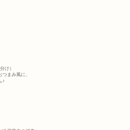
そ分け）
おつまみ風に、
ん♪