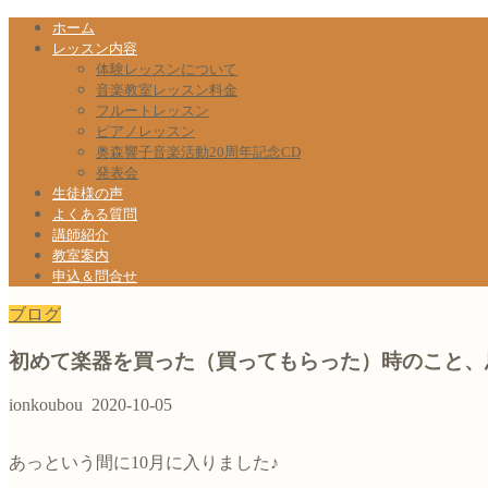
ホーム
レッスン内容
体験レッスンについて
音楽教室レッスン料金
フルートレッスン
ピアノレッスン
奥森響子音楽活動20周年記念CD
発表会
生徒様の声
よくある質問
講師紹介
教室案内
申込＆問合せ
ブログ
初めて楽器を買った（買ってもらった）時のこと、
ionkoubou
2020-10-05
あっという間に10月に入りました♪