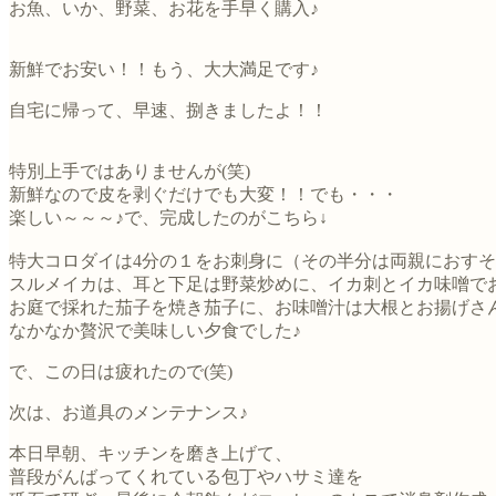
お魚、いか、野菜、お花を手早く購入♪
新鮮でお安い！！もう、大大満足です♪
自宅に帰って、早速、捌きましたよ！！
特別上手ではありませんが(笑)
新鮮なので皮を剥ぐだけでも大変！！でも・・・
楽しい～～～♪で、完成したのがこちら↓
特大コロダイは4分の１をお刺身に（その半分は両親におす
スルメイカは、耳と下足は野菜炒めに、イカ刺とイカ味噌で
お庭で採れた茄子を焼き茄子に、お味噌汁は大根とお揚げさ
なかなか贅沢で美味しい夕食でした♪
で、この日は疲れたので(笑)
次は、お道具のメンテナンス♪
本日早朝、キッチンを磨き上げて、
普段がんばってくれている包丁やハサミ達を