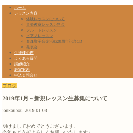
ホーム
レッスン内容
体験レッスンについて
音楽教室レッスン料金
フルートレッスン
ピアノレッスン
奥森響子音楽活動20周年記念CD
発表会
生徒様の声
よくある質問
講師紹介
教室案内
申込＆問合せ
ブログ
2019年1月～新規レッスン生募集について
ionkoubou
2019-01-08
明けましておめでとうございます。
今年もどうぞよろしくお願いいたします♪