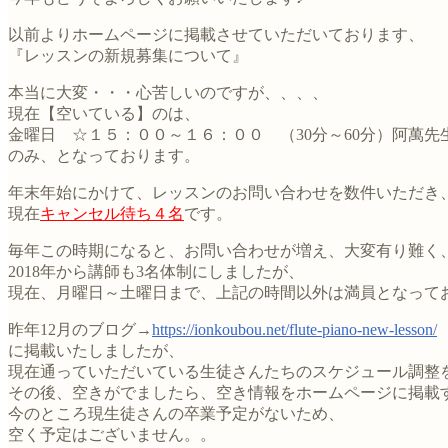
以前よりホームページに掲載させていただいております、
『レッスンの新規募集について』
本当に大変・・・心苦しいのですが、、、、
現在【空いている】のは、
金曜日 ☆１５：００～１６：００ （30分～60分）阿萬先
のみ、となっております。
年末年始にかけて、レッスンのお問い合わせを数件いただき
現在
キャンセル待ち４名
です。
毎年この時期になると、お問い合わせが増え、大変有り難く
2018年から講師も3名体制にしましたが、
現在、月曜日～土曜日まで、上記の時間以外は満員となって
昨年12月のブログ→
https://ionkoubou.net/flute-piano-new-lesson/
に掲載いたしましたが、
現在通っていただいている生徒さんたちのスケジュール調整
その後、空きがでましたら、空き情報をホームページに掲載
今のところ現生徒さんの卒業予定がないため、
空く予定はございません。。