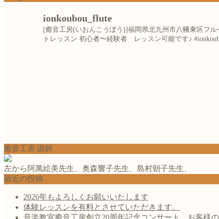
ionkoubou_flute
[癒音工房(いおんこうぼう)]福岡県北九州市八幡東区
トレッスン
初心者〜経験者 レッスン可能です♪
#ionkou
癒音工房 講師
左から阿萬絵美先生、奥森響子先生、島村朝子先生、
最近の投稿
2026年もよろしくお願いいたします
体験レッスンを有料とさせていただきます。
音楽教室癒音工房創立20周年記念コンサート お客様