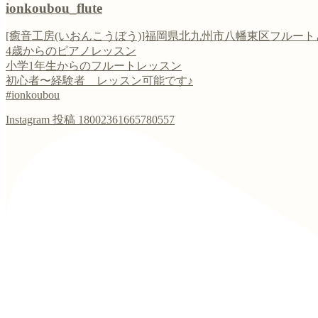
ionkoubou_flute
[癒音工房(いおんこうぼう)]福岡県北九州市八幡東区フルー
4歳からのピアノレッスン
小学1年生からのフルートレッスン
初心者〜経験者 レッスン可能です♪
#ionkoubou
Instagram 投稿 18002361665780557