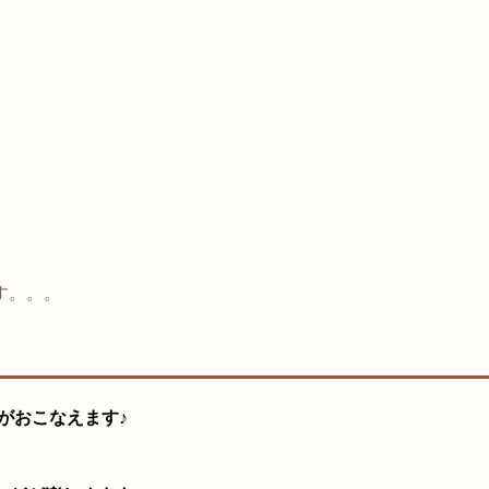
、
、
す。。。
がおこなえます♪