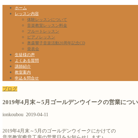
ホーム
レッスン内容
体験レッスンについて
音楽教室レッスン料金
フルートレッスン
ピアノレッスン
奥森響子音楽活動20周年記念CD
発表会
生徒様の声
よくある質問
講師紹介
教室案内
申込＆問合せ
ブログ
2019年4月末～5月ゴールデンウイークの営業につ
ionkoubou
2019-04-11
2019年4月末～5月のゴールデンウイークにかけての
音楽教室癒音工房の営業日をお知らせします♪