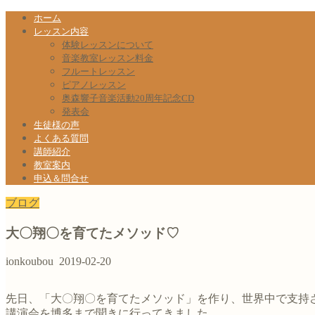
ホーム
レッスン内容
体験レッスンについて
音楽教室レッスン料金
フルートレッスン
ピアノレッスン
奥森響子音楽活動20周年記念CD
発表会
生徒様の声
よくある質問
講師紹介
教室案内
申込＆問合せ
ブログ
大〇翔〇を育てたメソッド♡
ionkoubou
2019-02-20
先日、「大〇翔〇を育てたメソッド」を作り、世界中で支持
講演会を博多まで聞きに行ってきました。