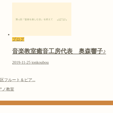
ブログ
音楽教室癒音工房代表 奥森響子♪
2019-11-25
ionkoubou
フルート＆ピア...
アノ教室